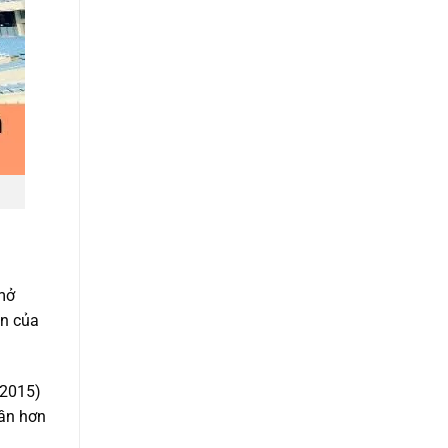
 mở
ên của
(2015)
gần hơn