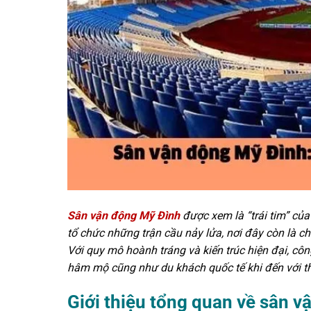
Sân vận động Mỹ Đình
được xem là “trái tim” của
tổ chức những trận cầu nảy lửa, nơi đây còn là 
Với quy mô hoành tráng và kiến trúc hiện đại, côn
hâm mộ cũng như du khách quốc tế khi đến với t
Giới thiệu tổng quan về sân 