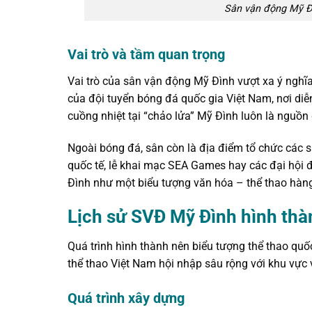
Sân vận động Mỹ Đì
Vai trò và tầm quan trọng
Vai trò của sân vận động Mỹ Đình vượt xa ý nghĩa
của đội tuyển bóng đá quốc gia Việt Nam, nơi diễ
cuồng nhiệt tại “chảo lửa” Mỹ Đình luôn là nguồn 
Ngoài bóng đá, sân còn là địa điểm tổ chức các s
quốc tế, lễ khai mạc SEA Games hay các đại hội 
Đình như một biểu tượng văn hóa – thể thao hàn
Lịch sử SVĐ Mỹ Đình hình thàn
Quá trình hình thành nên biểu tượng thể thao quố
thể thao Việt Nam hội nhập sâu rộng với khu vực v
Quá trình xây dựng