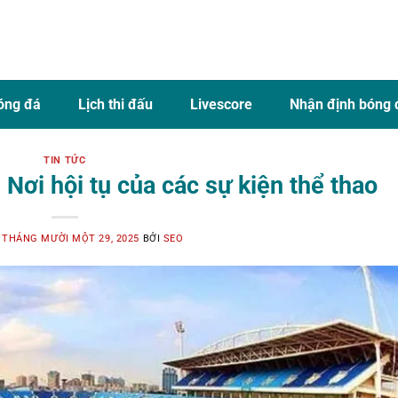
óng đá
Lịch thi đấu
Livescore
Nhận định bóng 
TIN TỨC
Nơi hội tụ của các sự kiện thể thao
O
THÁNG MƯỜI MỘT 29, 2025
BỞI
SEO