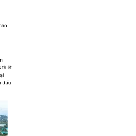
 cho
ẩn
 thiết
ại
n đấu