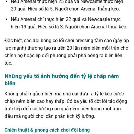
Nếu Arsenal thực hiện 25 quả và Newcastle thực hiện
20 quả. Hiệu số là 5. Người chọn Arsenal thắng kèo.
Nếu Arsenal chỉ thực hiện 22 quả và Newcastle thực
hiện 19 quả. Hiệu số là 3. Người chọn Arsenal thua kèo.
Đặc biệt, các đội bóng có lối chơi pressing tầm cao (gây áp
lực mạnh) thường tạo ra trên 20 lần ném biên mỗi trận cho
chính họ hoặc ép đối phương phải phá bóng ra biên liên
tục.
Những yếu tố ảnh hưởng đến tỷ lệ chấp ném
biên
Không phải ngẫu nhiên mà nhà cái đưa ra tỷ lệ kèo cược
chấp ném biên cao hay thấp. Có ba yếu tố cốt lõi tác động
trực tiếp đến số lượng các quả ném biên trong một trận
đấu mà người chơi cần phân tích kỹ lưỡng.
Chiến thuật & phong cách chơi đội bóng