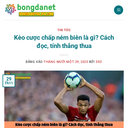
Bỏ
qua
nội
dung
TIN TỨC
Kèo cược chấp ném biên là gì? Cách
đọc, tính thắng thua
ĐĂNG VÀO
THÁNG MƯỜI MỘT 29, 2025
BỞI
SEO
29
Th11