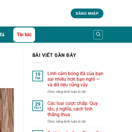
ĐĂNG NHẬP
đá
Tin tức
BÀI VIẾT GẦN ĐÂY
Linh cảm bóng đá của bạn
19
Th6
sai nhiều hơn bạn nghĩ —
và dữ liệu cũng vậy
Chức năng bình luận bị tắt
ở
Linh
cảm
Các loại cược chấp: Quy
29
bóng
Th11
tắc, ý nghĩa, cách tính
đá
thắng thua
của
Chức năng bình luận bị tắt
ở
bạn
Các
sai
loại
nhiều