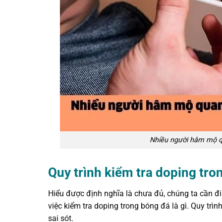
Nhiều người hâm mộ qu
Quy trình kiểm tra doping tro
Hiểu được định nghĩa là chưa đủ, chúng ta cần đi
việc kiểm tra doping trong bóng đá là gì. Quy trì
sai sót.