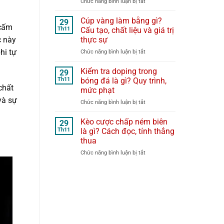
Chức năng bình luận bị tắt
ở
hoà
chuẩn
Danh
dễ
sách
hiểu
Cúp vàng làm bằng gì?
29
 cấm
cầu
nhất
Th11
Cấu tạo, chất liệu và giá trị
thủ
cho
thực sự
c này
vĩ
người
hi tự
Chức năng bình luận bị tắt
ở
đại
chơi
Cúp
nhất
mới
vàng
thế
Kiểm tra doping trong
29
làm
giới
Th11
bóng đá là gì? Quy trình,
bằng
có
chất
mức phạt
gì?
thể
và sự
Chức năng bình luận bị tắt
ở
Cấu
bạn
Kiểm
tạo,
chưa
tra
chất
Kèo cược chấp ném biên
biết
29
doping
liệu
Th11
là gì? Cách đọc, tính thắng
trong
và
thua
bóng
giá
Chức năng bình luận bị tắt
ở
đá
trị
Kèo
là
thực
cược
gì?
sự
chấp
Quy
ném
trình,
biên
mức
là
phạt
gì?
Cách