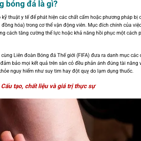
g bóng đá là gì?
p kỹ thuật y tế để phát hiện các chất cấm hoặc phương pháp bị
id đồng hóa) trong cơ thể vận động viên. Mục đích chính của việ
ng cách tăng cường thể lực hoặc khả năng hồi phục một cách p
cùng Liên đoàn Bóng đá Thế giới (FIFA) đưa ra danh mục các 
 đảm bảo mọi kết quả trên sân cỏ đều phản ánh đúng tài năng 
khỏe nguy hiểm như suy tim hay đột quỵ do lạm dụng thuốc.
ấu tạo, chất liệu và giá trị thực sự