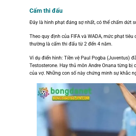
Cấm thi đấu
Đây là hình phạt đáng sợ nhất, có thể chấm dứt s
Theo quy định của FIFA và WADA, mức phạt tiêu 
thường là cấm thi đấu từ 2 đến 4 năm.
Ví dụ điển hình: Tiền vệ Paul Pogba (Juventus) đ
Testosterone. Hay thủ môn Andre Onana từng bị 
của vợ. Những con số này chứng minh sự khắc ngh