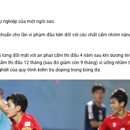
ự nghiệp của một ngôi sao.
chuẩn cho lần vi phạm đầu tiên đối với các chất cấm nhóm nặn
ã từng đối mặt với án phạt cấm thi đấu 4 năm sau khi dương tín
cấm thi đấu 12 tháng (sau đó giảm còn 9 tháng) vì uống nhầm 
iệt của quy trình kiểm tra doping trong bóng đá.