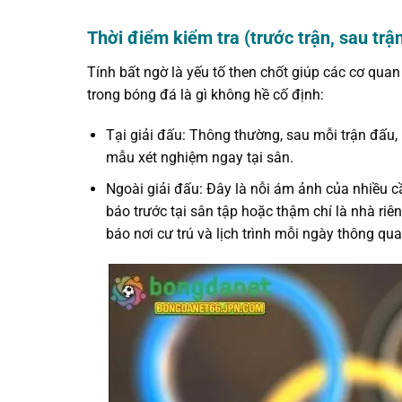
Thời điểm kiểm tra (trước trận, sau trận
Tính bất ngờ là yếu tố then chốt giúp các cơ quan
trong bóng đá là gì không hề cố định:
Tại giải đấu: Thông thường, sau mỗi trận đấu,
mẫu xét nghiệm ngay tại sân.
Ngoài giải đấu: Đây là nỗi ám ảnh của nhiều c
báo trước tại sân tập hoặc thậm chí là nhà ri
báo nơi cư trú và lịch trình mỗi ngày thông 