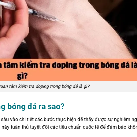
an tâm kiểm tra doping trong bóng đá là gì?
ng bóng đá ra sao?
 sâu vào chi tiết các bước thực hiện để thấy được sự nghiêm n
nh này tuân thủ tuyệt đối các tiêu chuẩn quốc tế để đảm bảo khô