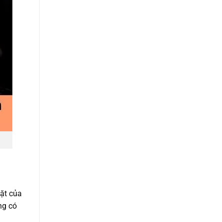
đọc,
tính
thắng
thua
gặt của
ng có