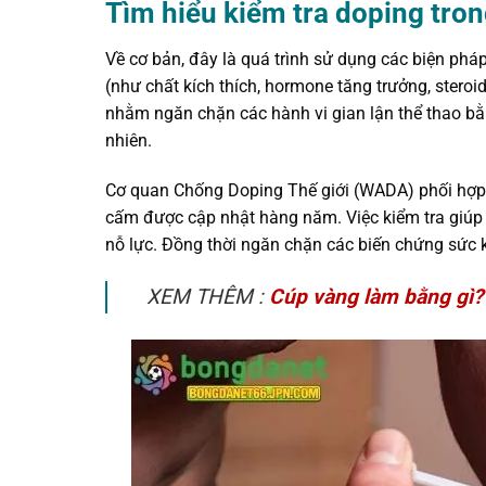
Tìm hiểu kiểm tra doping tron
Về cơ bản, đây là quá trình sử dụng các biện phá
(như chất kích thích, hormone tăng trưởng, stero
nhằm ngăn chặn các hành vi gian lận thể thao bằ
nhiên.
Cơ quan Chống Doping Thế giới (WADA) phối hợp 
cấm được cập nhật hàng năm. Việc kiểm tra giúp
nỗ lực. Đồng thời ngăn chặn các biến chứng sức 
XEM THÊM :
Cúp vàng làm bằng gì? C