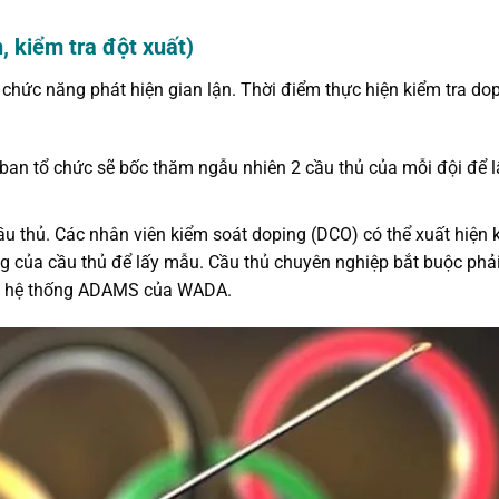
, kiểm tra đột xuất)
 chức năng phát hiện gian lận. Thời điểm thực hiện kiểm tra do
 ban tổ chức sẽ bốc thăm ngẫu nhiên 2 cầu thủ của mỗi đội để l
ầu thủ. Các nhân viên kiểm soát doping (DCO) có thể xuất hiện
êng của cầu thủ để lấy mẫu. Cầu thủ chuyên nghiệp bắt buộc phải
qua hệ thống ADAMS của WADA.