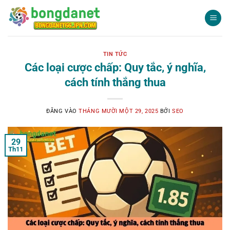
Bỏ
qua
nội
dung
TIN TỨC
Các loại cược chấp: Quy tắc, ý nghĩa,
cách tính thắng thua
ĐĂNG VÀO
THÁNG MƯỜI MỘT 29, 2025
BỞI
SEO
29
Th11