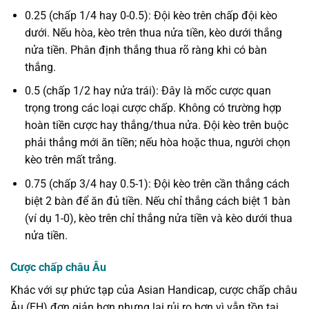
0.25 (chấp 1/4 hay 0-0.5): Đội kèo trên chấp đội kèo
dưới. Nếu hòa, kèo trên thua nửa tiền, kèo dưới thắng
nửa tiền. Phân định thắng thua rõ ràng khi có bàn
thắng.
0.5 (chấp 1/2 hay nửa trái): Đây là mốc cược quan
trọng trong các loại cược chấp. Không có trường hợp
hoàn tiền cược hay thắng/thua nửa. Đội kèo trên buộc
phải thắng mới ăn tiền; nếu hòa hoặc thua, người chọn
kèo trên mất trắng.
0.75 (chấp 3/4 hay 0.5-1): Đội kèo trên cần thắng cách
biệt 2 bàn để ăn đủ tiền. Nếu chỉ thắng cách biệt 1 bàn
(ví dụ 1-0), kèo trên chỉ thắng nửa tiền và kèo dưới thua
nửa tiền.
Cược chấp châu Âu
Khác với sự phức tạp của Asian Handicap, cược chấp châu
Âu (EH) đơn giản hơn nhưng lại rủi ro hơn vì vẫn tồn tại