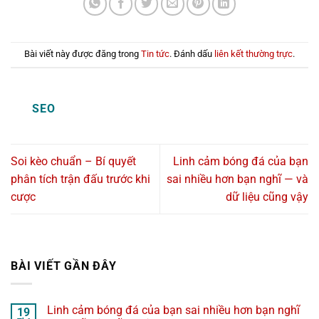
Bài viết này được đăng trong
Tin tức
. Đánh dấu
liên kết thường trực
.
SEO
Soi kèo chuẩn – Bí quyết
Linh cảm bóng đá của bạn
phân tích trận đấu trước khi
sai nhiều hơn bạn nghĩ — và
cược
dữ liệu cũng vậy
BÀI VIẾT GẦN ĐÂY
Linh cảm bóng đá của bạn sai nhiều hơn bạn nghĩ
19