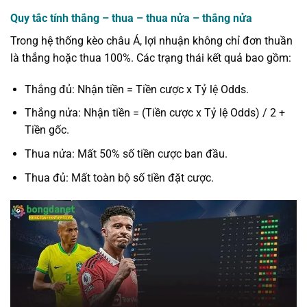
Quy tắc tính thắng – thua – thua nửa – thắng nửa
Trong hệ thống kèo châu Á, lợi nhuận không chỉ đơn thuần
là thắng hoặc thua 100%. Các trạng thái kết quả bao gồm:
Thắng đủ: Nhận tiền = Tiền cược x Tỷ lệ Odds.
Thắng nửa: Nhận tiền = (Tiền cược x Tỷ lệ Odds) / 2 +
Tiền gốc.
Thua nửa: Mất 50% số tiền cược ban đầu.
Thua đủ: Mất toàn bộ số tiền đặt cược.