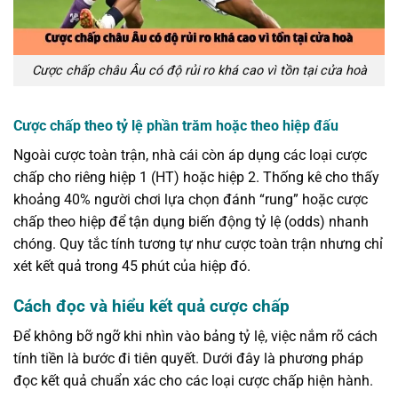
Cược chấp châu Âu có độ rủi ro khá cao vì tồn tại cửa hoà
Cược chấp theo tỷ lệ phần trăm hoặc theo hiệp đấu
Ngoài cược toàn trận, nhà cái còn áp dụng các loại cược
chấp cho riêng hiệp 1 (HT) hoặc hiệp 2. Thống kê cho thấy
khoảng 40% người chơi lựa chọn đánh “rung” hoặc cược
chấp theo hiệp để tận dụng biến động tỷ lệ (odds) nhanh
chóng. Quy tắc tính tương tự như cược toàn trận nhưng chỉ
xét kết quả trong 45 phút của hiệp đó.
Cách đọc và hiểu kết quả cược chấp
Để không bỡ ngỡ khi nhìn vào bảng tỷ lệ, việc nắm rõ cách
tính tiền là bước đi tiên quyết. Dưới đây là phương pháp
đọc kết quả chuẩn xác cho các loại cược chấp hiện hành.