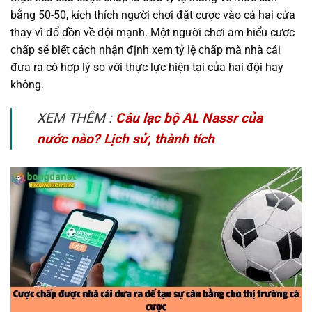
bằng 50-50, kích thích người chơi đặt cược vào cả hai cửa
thay vì đổ dồn về đội mạnh. Một người chơi am hiểu cược
chấp sẽ biết cách nhận định xem tỷ lệ chấp mà nhà cái
đưa ra có hợp lý so với thực lực hiện tại của hai đội hay
không.
XEM THÊM :
Câu lạc bộ AL Nassr của
nước nào? Lịch sử, thành tích